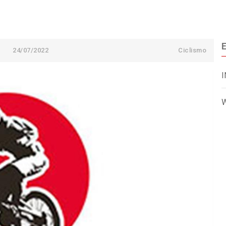
E
24/07/2022
Ciclismo
I
W