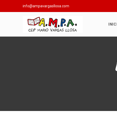
info@ampavargasllosa.com
INIC