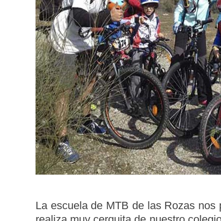
La escuela de MTB de las Rozas nos p
realiza muy cerquita de nuestro colegio