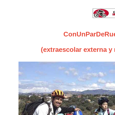
ConUnParDeRue
(extraescolar externa y