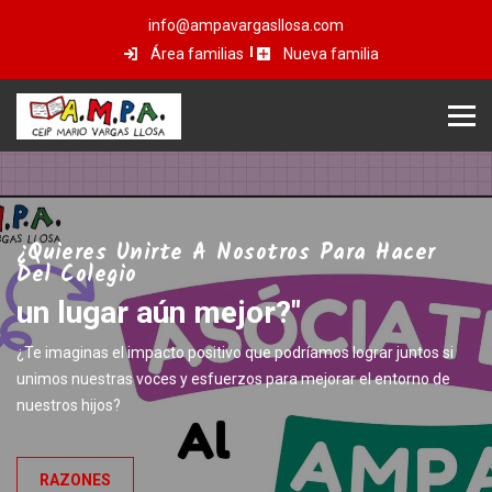
info@ampavargasllosa.com
Área familias
Nueva familia
¿Quieres Unirte A Nosotros Para Hacer
Del Colegio
un lugar aún mejor?"
¿Te imaginas el impacto positivo que podríamos lograr juntos si
unimos nuestras voces y esfuerzos para mejorar el entorno de
nuestros hijos?
RAZONES