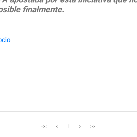
osible finalmente.
ocio
<<
<
1
>
>>