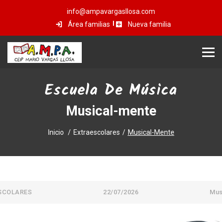
info@ampavargasllosa.com
Área familias
Nueva familia
Escuela De Música
Musical-mente
Inicio
Extraescolares
Musical-Mente
SCOLARES
22/07/2026
Mus