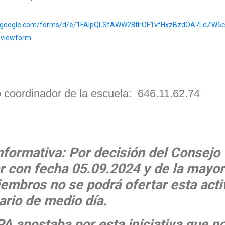
cs.google.com/forms/d/e/1FAIpQLSfAWW28flrOF1vfHxzBzdOA7LeZW5
viewform
 coordinador de la escuela: 646.11.62.74
nformativa: Por decisión del Consejo
r con fecha 05.09.2024 y de la mayor
embros no se podrá ofertar esta acti
ario de medio día.
A apostaba por esta iniciativa que n