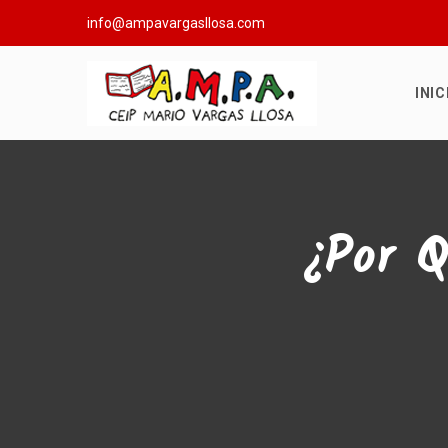
info@ampavargasllosa.com
INIC
¿Por 