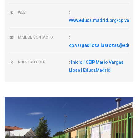
:
WEB
www.educa.madrid.org/cp.vargas
:
MAIL DE CONTACTO
cp.vargasllosa.lasrozas@educa.
:
Inicio | CEIP Mario Vargas
NUESTRO COLE
Llosa | EducaMadrid