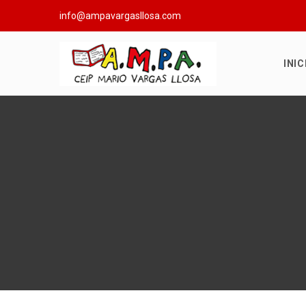
info@ampavargasllosa.com
INIC