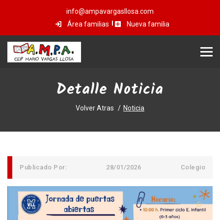
info@ampavargasllosa.com
Área familias
Nueva familia
Detalle Noticia
Volver Atras
Noticia
Publicado Por:
28/01/2026
Colegio