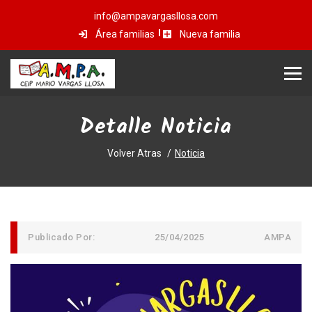
info@ampavargasllosa.com
Área familias
Nueva familia
Detalle Noticia
Volver Atras
Noticia
Publicado Por:
25/04/2025
AMPA