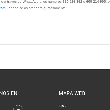
da o a través de WhatsApp a los números
620 526 362
o
609
214 905
, 
.com
, donde se os atenderá gustosamente.
NOS EN:
MAPA WEB
Inicio