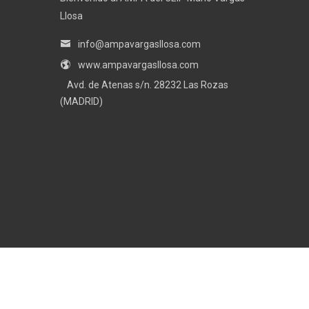
Llosa
info@ampavargasllosa.com
www.ampavargasllosa.com
Avd. de Atenas s/n. 28232 Las Rozas
(MADRID)
Ampa CEIP Mario Vargas Llosa