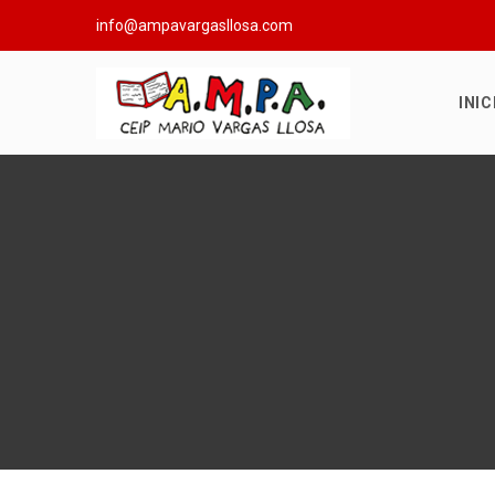
info@ampavargasllosa.com
INIC