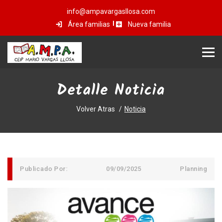
info@ampavargasllosa.com
Área familias
Nueva familia
Detalle Noticia
Volver Atras
Noticia
Publicado Por:
09/09/2025
Planning