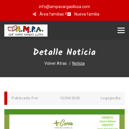
info@ampavargasllosa.com
Área familias
Nueva familia
Detalle Noticia
Volver Atras
Noticia
Publicado Por:
12/09/2025
Logopedia