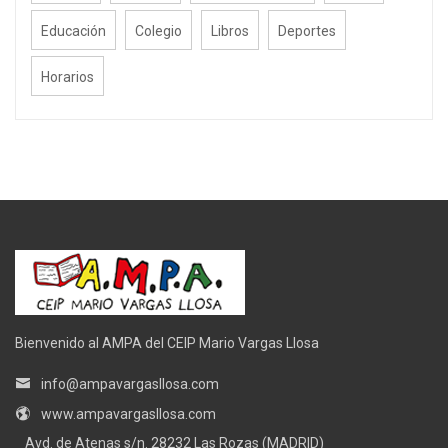
Educación
Colegio
Libros
Deportes
Horarios
Bienvenido al AMPA del CEIP Mario Vargas Llosa
info@ampavargasllosa.com
www.ampavargasllosa.com
Avd. de Atenas s/n. 28232 Las Rozas (MADRID)