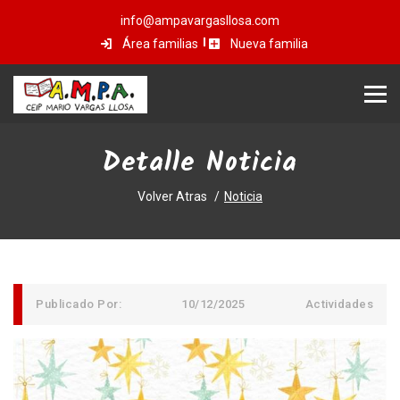
info@ampavargasllosa.com
Área familias
Nueva familia
Detalle Noticia
Volver Atras
Noticia
Publicado Por:
10/12/2025
Actividades