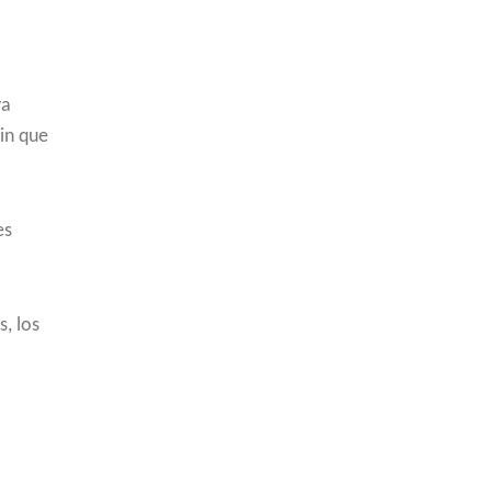
ya
sin que
es
s, los