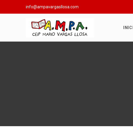
info@ampavargasllosa.com
INIC