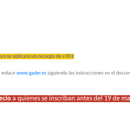
ayo
se aplicará un recargo de +10 €
e enlace
www.gader.es
siguiendo las instrucciones en el docu
ecio
a quienes se inscriban antes del 19 de m