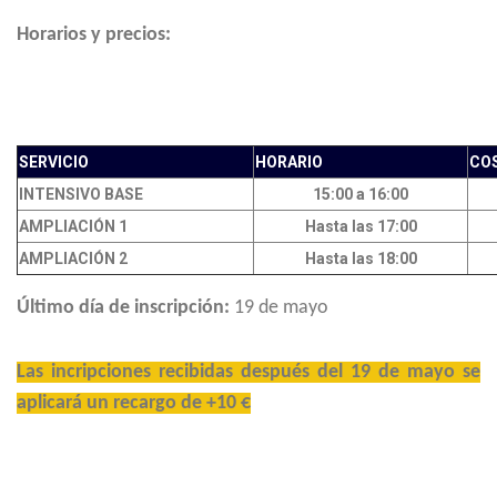
Horarios y precios:
SERVICIO
HORARIO
CO
INTENSIVO BASE
15:00 a 16:00
AMPLIACIÓN 1
Hasta las 17:00
AMPLIACIÓN 2
Hasta las 18:00
Último día de inscripción:
19 de mayo
Las incripciones recibidas después del 19 de mayo
se
aplicará un recargo de +10 €