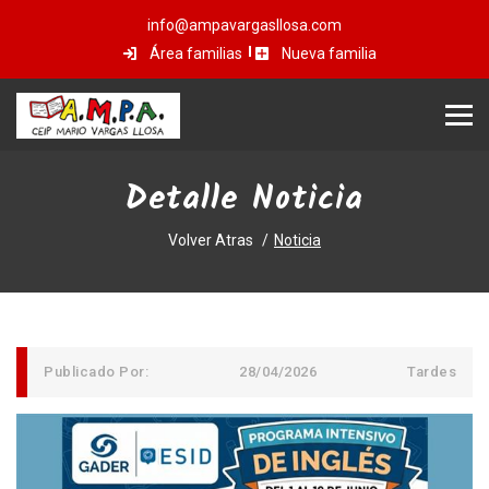
info@ampavargasllosa.com
Área familias
Nueva familia
Detalle Noticia
Volver Atras
Noticia
Publicado Por:
28/04/2026
Tardes